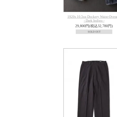
1920s 10.5oz Dockery Waist-Overa
- Dark Indigo -
29,800円(税込32,780円)
SOLD OUT