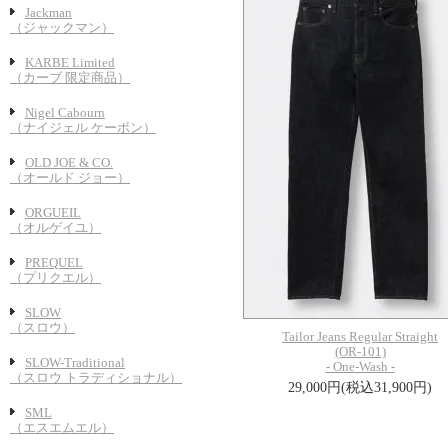
Jackman
（ジャックマン）
KARBE Limited
（カーブ 限定商品）
Nigel Cabourn
（ナイジェル ケーボン）
OLD JOE & CO.
（オールド ジョー）
ORGUEIL
（オルゲイユ）
PREQUEL
（プリクエル）
SLOW
（スロウ）
Tailor Jeans Regular Straight
(OR-101)
SLOW-Traditional
- One-Wash -
（スロウ トラディショナル）
29,000円(税込31,900円)
SML
（エスエムエル）