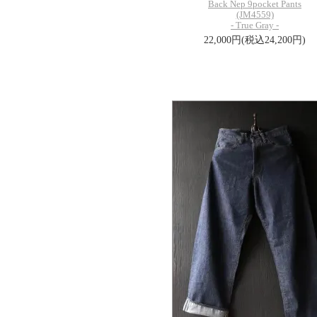
Back Nep 9pocket Pants
(JM4559)
- True Gray -
22,000円(税込24,200円)