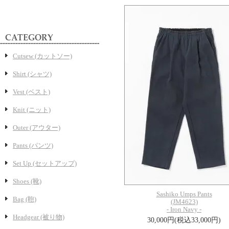
Cutsew (カットソー)
Shirt (シャツ)
Vest (ベスト)
Knit (ニット)
Outer (アウター)
Pants (パンツ)
Set Up (セットアップ)
Shoes (靴)
Sashiko Umps Pants
Bag (鞄)
(JM4623)
- Iron Navy -
Headgear (被り物)
30,000円(税込33,000円)