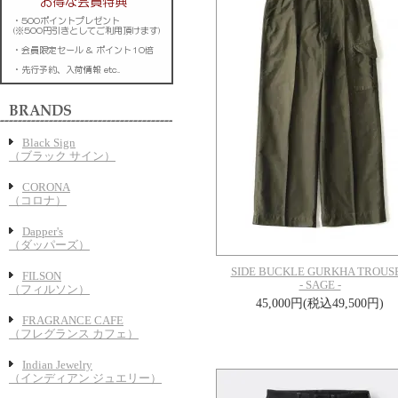
Black Sign
（ブラック サイン）
CORONA
（コロナ）
Dapper's
（ダッパーズ）
SIDE BUCKLE GURKHA TROUS
FILSON
- SAGE -
（フィルソン）
45,000円(税込49,500円)
FRAGRANCE CAFE
（フレグランス カフェ）
Indian Jewelry
（インディアン ジュエリー）