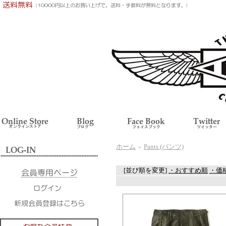
ホーム
Pants (パンツ)
＞
[並び順を変更]
・おすすめ順
・価