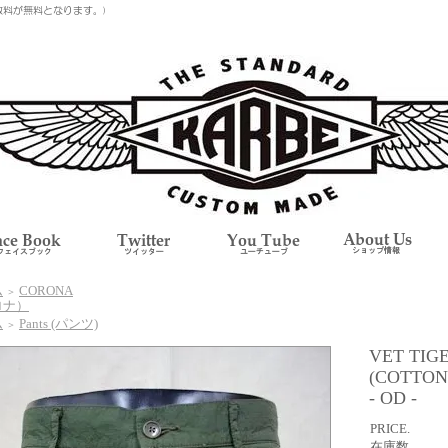
ム
CORONA
＞
ロナ）
ム
Pants (パンツ)
＞
VET TIG
(COTTON
- OD -
PRICE.
在庫数