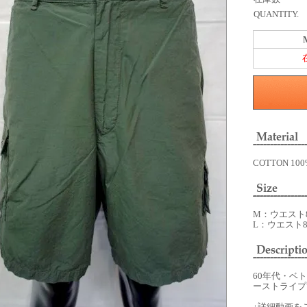
QUANTITY.
COTTON 10
M：ウエスト84
L：ウエスト88 
60年代・ベ
ーストライプ
↓詳細動画を