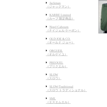
Jackman
（ジャックマン）
KARBE Limited
（カーブ 限定商品）
Nigel Cabourn
（ナイジェル ケーボン）
OLD JOE & CO.
（オールド ジョー）
ORGUEIL
（オルゲイユ）
PREQUEL
（プリクエル）
SLOW
（スロウ）
SLOW-Traditional
（スロウ トラディショナル）
SML
（エスエムエル）