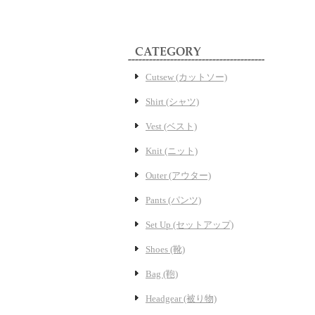
Cutsew (カットソー)
Shirt (シャツ)
Vest (ベスト)
Knit (ニット)
Outer (アウター)
Pants (パンツ)
Set Up (セットアップ)
Shoes (靴)
Bag (鞄)
Headgear (被り物)