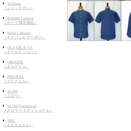
Jackman
（ジャックマン）
KARBE Limited
（カーブ 限定商品）
Nigel Cabourn
（ナイジェル ケーボン）
OLD JOE & CO.
（オールド ジョー）
ORGUEIL
（オルゲイユ）
PREQUEL
（プリクエル）
SLOW
（スロウ）
SLOW-Traditional
（スロウ トラディショナル）
SML
（エスエムエル）