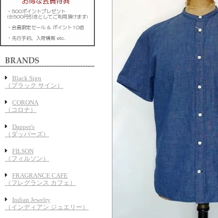
Black Sign
（ブラック サイン）
CORONA
（コロナ）
Dapper's
（ダッパーズ）
FILSON
（フィルソン）
FRAGRANCE CAFE
（フレグランス カフェ）
Indian Jewelry
（インディアン ジュエリー）