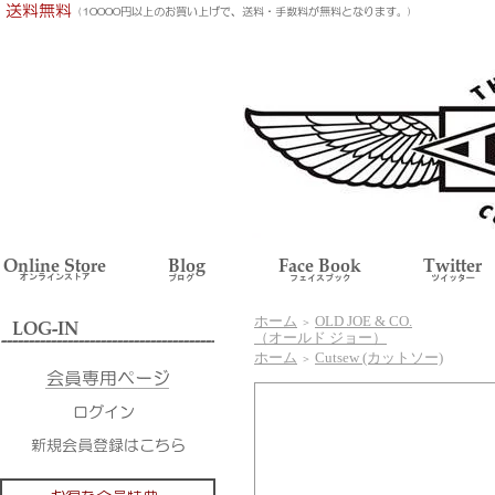
ホーム
OLD JOE & CO.
＞
（オールド ジョー）
ホーム
Cutsew (カットソー)
＞