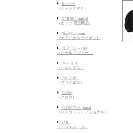
Jackman
（ジャックマン）
KARBE Limited
（カーブ 限定商品）
Nigel Cabourn
（ナイジェル ケーボン）
OLD JOE & CO.
（オールド ジョー）
ORGUEIL
（オルゲイユ）
PREQUEL
（プリクエル）
SLOW
（スロウ）
SLOW-Traditional
（スロウ トラディショナル）
SML
（エスエムエル）