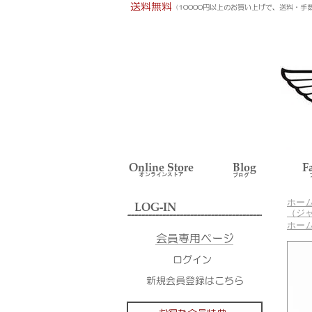
ホー
（ジ
ホー