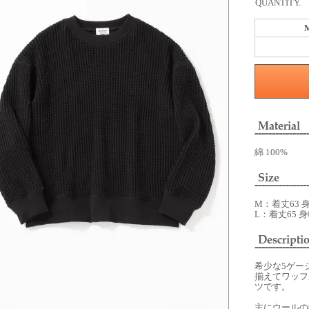
QUANTITY.
綿 100%
M：着丈63 身幅
L：着丈65 身幅
希少な5ゲー
揃えてワッフ
ツです。
主にウールの