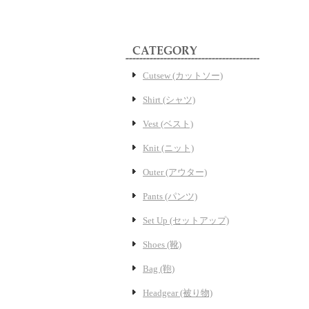
Cutsew (カットソー)
Shirt (シャツ)
Vest (ベスト)
Knit (ニット)
Outer (アウター)
Pants (パンツ)
Set Up (セットアップ)
Shoes (靴)
Bag (鞄)
Headgear (被り物)