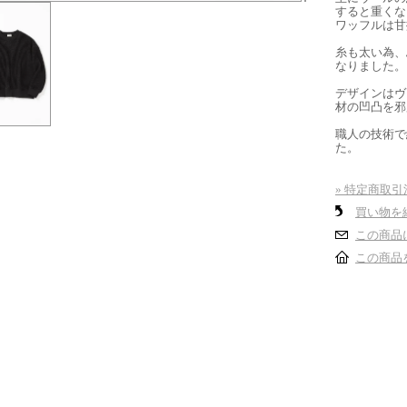
すると重くな
ワッフルは甘
糸も太い為、
なりました。
デザインはヴ
材の凹凸を邪
職人の技術で
た。
» 特定商取引
買い物を
この商品
この商品