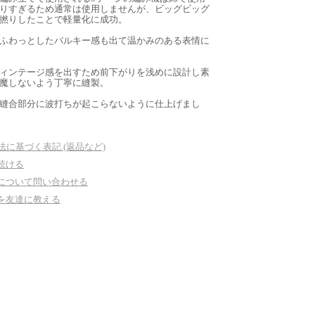
りすぎるため通常は使用しませんが、ビッグビッグ
撚りしたことで軽量化に成功。
ふわっとしたバルキー感も出て温かみのある表情に
ィンテージ感を出すため前下がりを浅めに設計し素
魔しないよう丁寧に縫製。
縫合部分に波打ちが起こらないように仕上げまし
法に基づく表記 (返品など)
続ける
について問い合わせる
を友達に教える