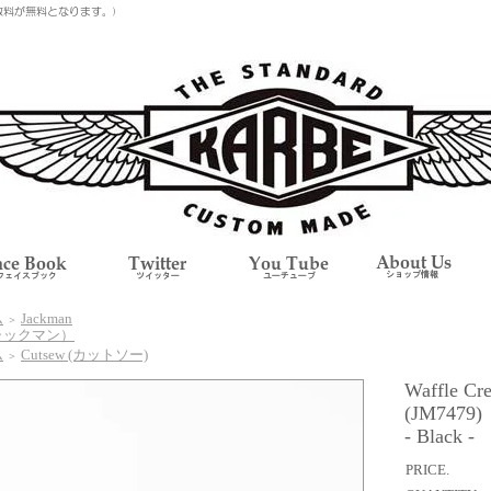
ム
Jackman
＞
ャックマン）
ム
Cutsew (カットソー)
＞
Waffle Cr
(JM7479)
- Black -
PRICE.