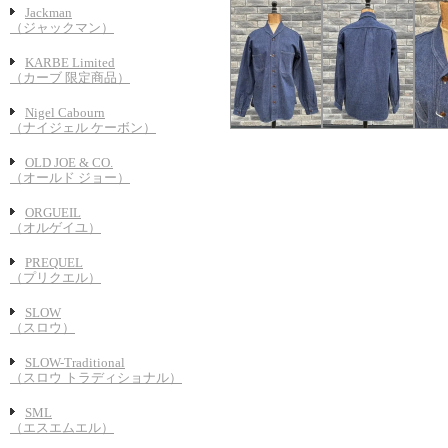
Jackman
（ジャックマン）
KARBE Limited
（カーブ 限定商品）
Nigel Cabourn
（ナイジェル ケーボン）
OLD JOE & CO.
（オールド ジョー）
ORGUEIL
（オルゲイユ）
PREQUEL
（プリクエル）
SLOW
（スロウ）
SLOW-Traditional
（スロウ トラディショナル）
SML
（エスエムエル）