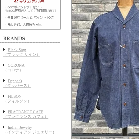
Black Sign
（ブラック サイン）
CORONA
（コロナ）
Dapper's
（ダッパーズ）
FILSON
（フィルソン）
FRAGRANCE CAFE
（フレグランス カフェ）
Indian Jewelry
（インディアン ジュエリー）