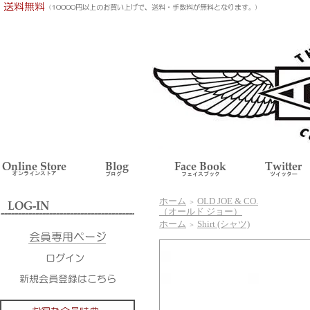
ホーム
OLD JOE & CO.
＞
（オールド ジョー）
ホーム
Shirt (シャツ)
＞