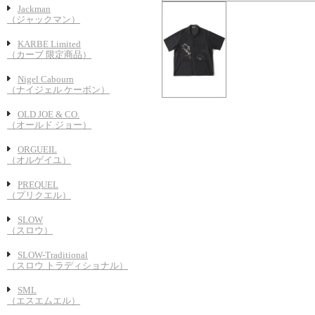
Jackman
（ジャックマン）
KARBE Limited
（カーブ 限定商品）
Nigel Cabourn
（ナイジェル ケーボン）
OLD JOE & CO.
（オールド ジョー）
ORGUEIL
（オルゲイユ）
PREQUEL
（プリクエル）
SLOW
（スロウ）
SLOW-Traditional
（スロウ トラディショナル）
SML
（エスエムエル）