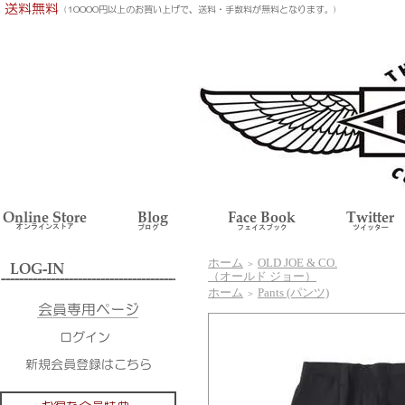
ホーム
OLD JOE & CO.
＞
（オールド ジョー）
ホーム
Pants (パンツ)
＞