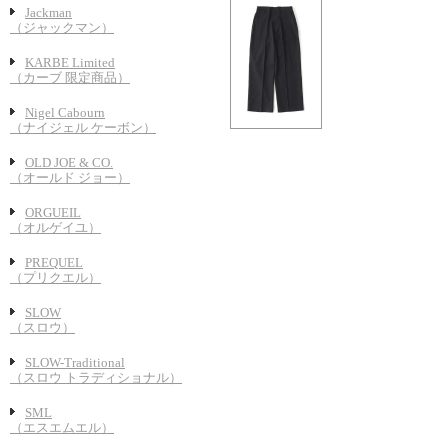
Jackman
（ジャックマン）
KARBE Limited
（カーブ 限定商品）
Nigel Cabourn
（ナイジェル ケーボン）
OLD JOE & CO.
（オールド ジョー）
ORGUEIL
（オルゲイユ）
PREQUEL
（プリクエル）
SLOW
（スロウ）
SLOW-Traditional
（スロウ トラディショナル）
SML
（エスエムエル）